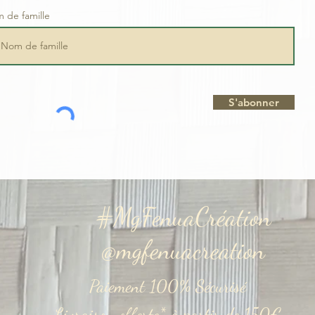
 de famille
S'abonner
#MgFenuaCréation
@mgfenuacreation
Paiement
100% Sécurisé
Livraison offerte* à partir de
150€