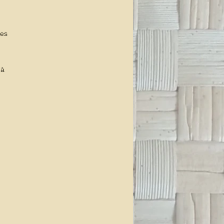
les
 à