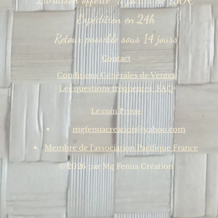
Expédition en
24h
Retour possible
sous 14 jours
Contact
Conditions Générales de Ventes
Les questions fréquentes FAQ
Le coin Presse
mgfenuacreation@yahoo.com
Membre de l'association Pacifique France
©
2026
par Mg Fenua Création