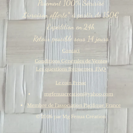
Paiement
100% Sécurisé
Livraison offerte* à partir de
150€
Expédition en
24h
Retour possible
sous 14 jours
Contact
Conditions Générales de Ventes
Les questions fréquentes FAQ
Le coin Presse
mgfenuacreation@yahoo.com
Membre de l'association Pacifique France
©
2026
par Mg Fenua Création