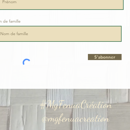
 de famille
S'abonner
#MgFenuaCréation
@mgfenuacreation