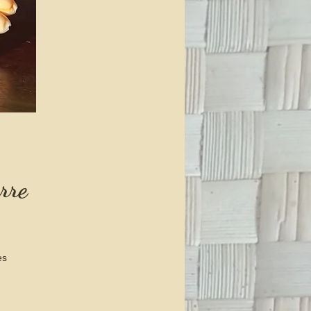
rre
es