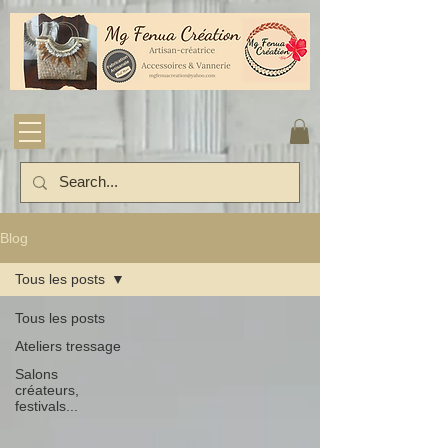
Blog
Tous les posts
Tous les posts
Ateliers tressage
Salons
créateurs,
festivals...