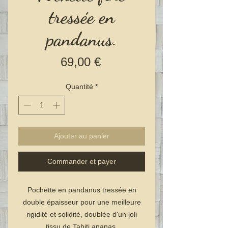
tressée en
pandanus.
Prix
69,00 €
Quantité
*
Ajouter au panier
Commander et payer
Pochette en pandanus tressée en
double épaisseur pour une meilleure
rigidité et solidité, doublée d'un joli
tissu de Tahiti ananas.