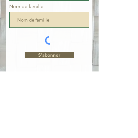
Nom de famille
S'abonner
#MgFenuaCréation
@mgfenuacreation
Paiement
100% Sécurisé
Livraison offerte* à partir de
150€
Expédition en
24h